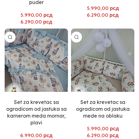
puder
рсд
рсд
рсд
рсд
Select options
Select options
Set za krevetac sa
Set za krevetac sa
ogradicom od jastuka sa
ogradicom od jastuka
karnerom meda mornar,
mede na oblaku
plavi
рсд
рсд
рсд