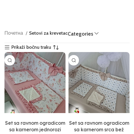
Почетна
Setovi za krevetac
Categories
Prikaži bočnu traku
Select options
Select options
Set sa ravnom ogradicom
Set sa ravnom ogradicom
sa karnerom jednorozi
sa karnerom srca bež