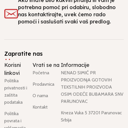
Ako imate bilo kakvih pitanja ili vam je
potrebna pomoć pri odabiru, slobodno
nas kontaktirajte, uvek ćemo rado
pomoći i saslušati svaki vaš predlog.
Zapratite nas
Korisni
Vrati se na
Informacije
linkovi
Početna
NENAD SIMIĆ PR
PROIZVODNjA GOTOVIH
Politika
Prodavnica
TEKSTILNIH PROIZVODA
privatnosti i
OSIM ODEĆE BUBAMARA SNV
zaštita
O nama
PARUNOVAC
podataka
Kontakt
Kneza Vuka 5 37201 Parunovac
Politika
Srbija
povrata i
reklamacija