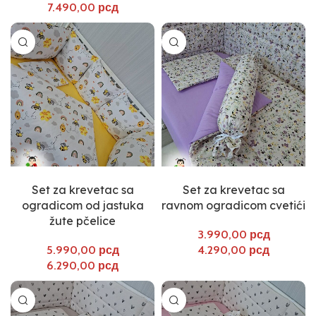
рсд
Select options
Select options
Set za krevetac sa
Set za krevetac sa
ogradicom od jastuka
ravnom ogradicom cvetići
žute pčelice
рсд
рсд
рсд
рсд