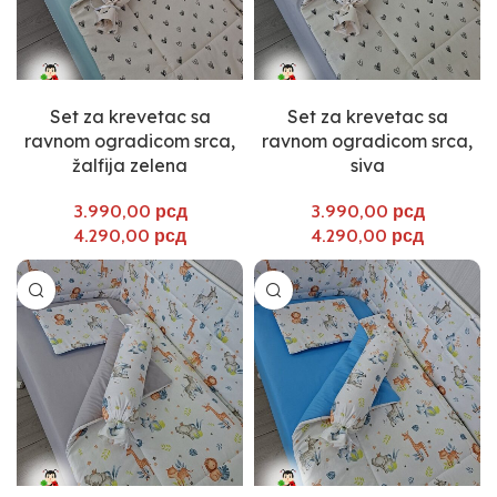
Select options
Select options
Set za krevetac sa
Set za krevetac sa
ravnom ogradicom srca,
ravnom ogradicom srca,
žalfija zelena
siva
рсд
рсд
рсд
рсд