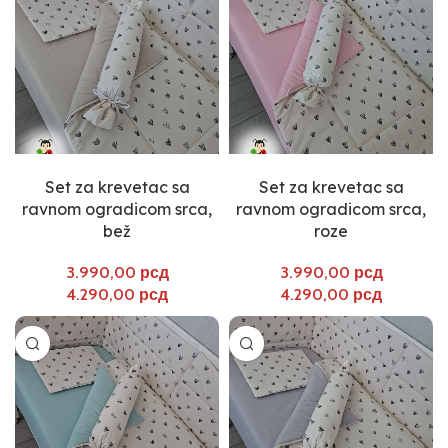
Select options
Select options
Set za krevetac sa
Set za krevetac sa
ravnom ogradicom srca,
ravnom ogradicom srca,
bež
roze
рсд
рсд
рсд
рсд