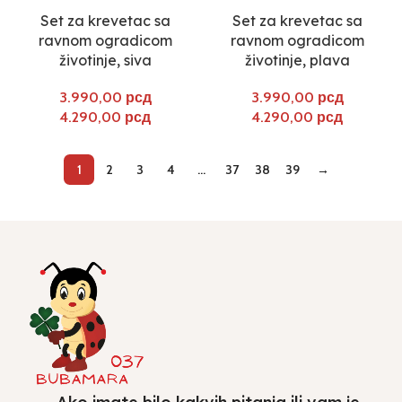
Select options
Select options
Set za krevetac sa
Set za krevetac sa
ravnom ogradicom
ravnom ogradicom
životinje, siva
životinje, plava
рсд
рсд
рсд
рсд
1
2
3
4
…
37
38
39
→