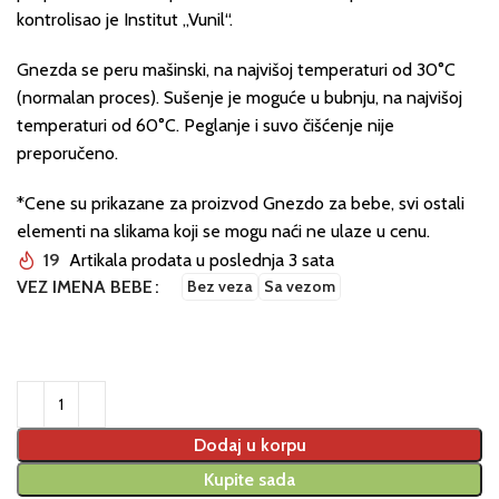
kontrolisao je Institut „Vunil“.
Gnezda se peru mašinski, na najvišoj temperaturi od 30°C
(normalan proces). Sušenje je moguće u bubnju, na najvišoj
temperaturi od 60°C. Peglanje i suvo čišćenje nije
preporučeno.
*Cene su prikazane za proizvod Gnezdo za bebe, svi ostali
elementi na slikama koji se mogu naći ne ulaze u cenu.
19
Artikala prodata u poslednja 3 sata
VEZ IMENA BEBE
Bez veza
Sa vezom
Dodaj u korpu
Kupite sada