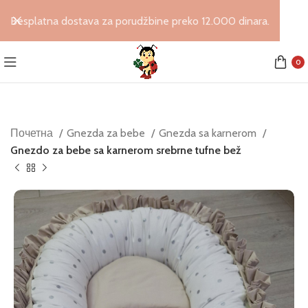
Besplatna dostava za porudžbine preko 12.000 dinara.
0
Почетна
Gnezda za bebe
Gnezda sa karnerom
Gnezdo za bebe sa karnerom srebrne tufne bež