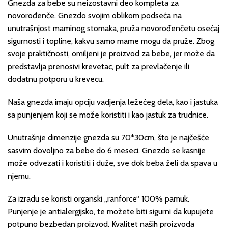
Gnezda za bebe su neizostavni deo kompleta za
novorođenče. Gnezdo svojim oblikom podseća na
unutrašnjost maminog stomaka, pruža novorođenčetu osećaj
sigurnosti i topline, kakvu samo mame mogu da pruže. Zbog
svoje praktičnosti, omiljeni je proizvod za bebe, jer može da
predstavlja prenosivi krevetac, pult za prevlačenje ili
dodatnu potporu u krevecu.
Naša gnezda imaju opciju vadjenja ležećeg dela, kao i jastuka
sa punjenjem koji se može koristiti i kao jastuk za trudnice.
Unutrašnje dimenzije gnezda su 70*30cm, što je najčešće
sasvim dovoljno za bebe do 6 meseci. Gnezdo se kasnije
može odvezati i koristiti i duže, sve dok beba želi da spava u
njemu.
Za izradu se koristi organski „ranforce“ 100% pamuk.
Punjenje je antialergijsko, te možete biti sigurni da kupujete
potpuno bezbedan proizvod. Kvalitet naših proizvoda