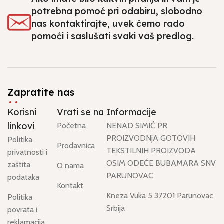
potrebna pomoć pri odabiru, slobodno
nas kontaktirajte, uvek ćemo rado
pomoći i saslušati svaki vaš predlog.
Zapratite nas
Korisni
Vrati se na
Informacije
linkovi
Početna
NENAD SIMIĆ PR
PROIZVODNjA GOTOVIH
Politika
Prodavnica
TEKSTILNIH PROIZVODA
privatnosti i
OSIM ODEĆE BUBAMARA SNV
zaštita
O nama
PARUNOVAC
podataka
Kontakt
Kneza Vuka 5 37201 Parunovac
Politika
Srbija
povrata i
reklamacija