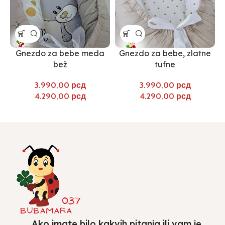
Gnezdo za bebe meda
Gnezdo za bebe, zlatne
bež
tufne
рсд
рсд
рсд
рсд
Ako imate bilo kakvih pitanja ili vam je