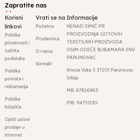
Zapratite nas
Korisni
Vrati se na
Informacije
linkovi
Početna
NENAD SIMIĆ PR
PROIZVODNjA GOTOVIH
Politika
Prodavnica
TEKSTILNIH PROIZVODA
privatnosti i
OSIM ODEĆE BUBAMARA SNV
zaštita
O nama
PARUNOVAC
podataka
Kontakt
Kneza Vuka 5 37201 Parunovac
Politika
Srbija
povrata i
reklamacija
MB: 67826965
Politika
PIB: 114751330
kolačića
Opšti uslovi
prodaje u
internet