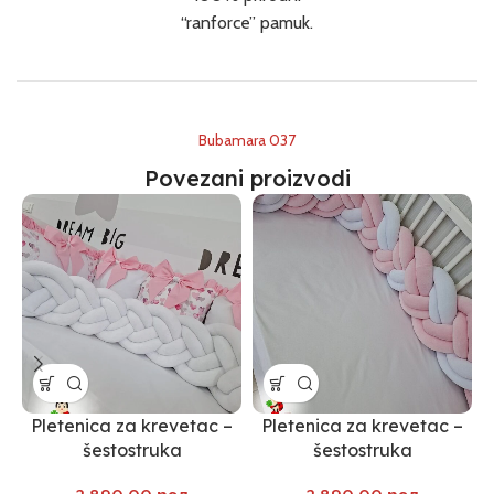
“ranforce” pamuk.
Bubamara 037
Povezani proizvodi
Pletenica za krevetac –
Pletenica za krevetac –
šestostruka
šestostruka