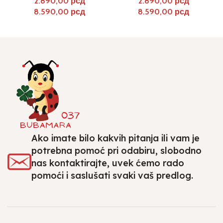
рсд
рсд
рсд
рсд
Ako imate bilo kakvih pitanja ili vam je
potrebna pomoć pri odabiru, slobodno
nas kontaktirajte, uvek ćemo rado
pomoći i saslušati svaki vaš predlog.