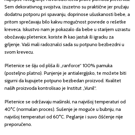
Sem dekorativnog svojstva, izuzetno su praktične jer pružaju
dodatnu potporu pri spavanju, doprinose ušuskanosti bebe, a
pritom sprečavaju bilo kakvu mogućnost povrede o rešetke
kreveca. Iskustvo nam je pokazalo da bebe u starijem uzrastu
obožavaju pletenice, koriste ih kao jastuk ili igracku za
grljenje. Vaši mali radoznalci sada su potpuno bezbezdni u
svom krevecu.
Pletenice se šiju od pliša ili „ranforce“ 100% pamuka
(posteljno platno). Punjenje je antialergijsko, te možete biti
sigurni da kupujete potpuno bezbedan proizvod. Kvalitet
naših proizvoda kontrolisao je Institut „Vunil“.
Pletenice se održavaju mašinski, na najvišoj temperaturi od
40°C (normalan proces). Sušenje je moguće u bubnju, na
najvišoj temperaturi od 60°C. Peglanje i suvo čišćenje nije
preporučeno.