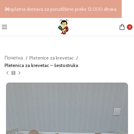
Besplatna dostava za porudžbine preko 12.000 dinara.
0
Почетна
Pletenice za krevetac
Pletenica za krevetac – šestostruka