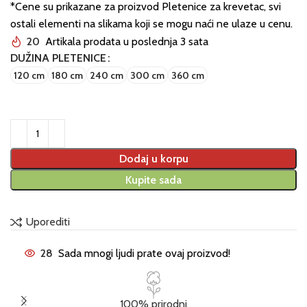
*Cene su prikazane za proizvod Pletenice za krevetac, svi
ostali elementi na slikama koji se mogu naći ne ulaze u cenu.
20
Artikala prodata u poslednja 3 sata
DUŽINA PLETENICE
120 cm
180 cm
240 cm
300 cm
360 cm
Dodaj u korpu
Kupite sada
Uporediti
28
Sada mnogi ljudi prate ovaj proizvod!
100% prirodni