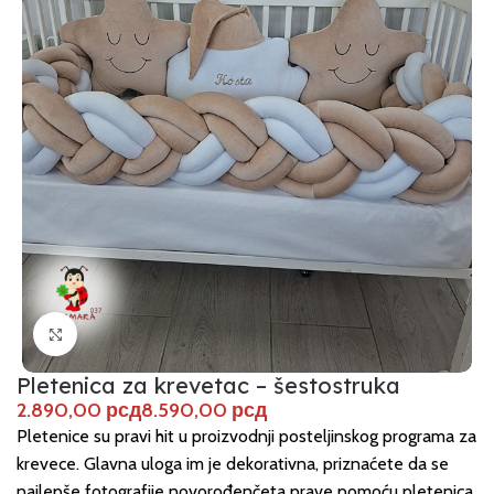
Click to enlarge
Pletenica za krevetac – šestostruka
рсд
рсд
Pletenice su pravi hit u proizvodnji posteljinskog programa za
krevece. Glavna uloga im je dekorativna, priznaćete da se
najlepše fotografije novorođenčeta prave pomoću pletenica.