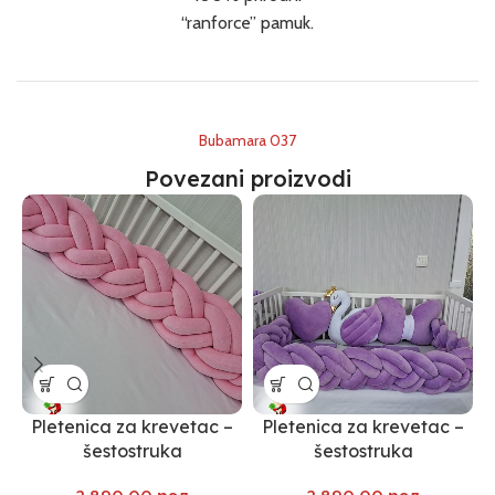
“ranforce” pamuk.
Bubamara 037
Povezani proizvodi
Pletenica za krevetac –
Pletenica za krevetac –
šestostruka
šestostruka