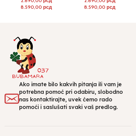
рсд
рсд
рсд
рсд
Ako imate bilo kakvih pitanja ili vam je
potrebna pomoć pri odabiru, slobodno
nas kontaktirajte, uvek ćemo rado
pomoći i saslušati svaki vaš predlog.