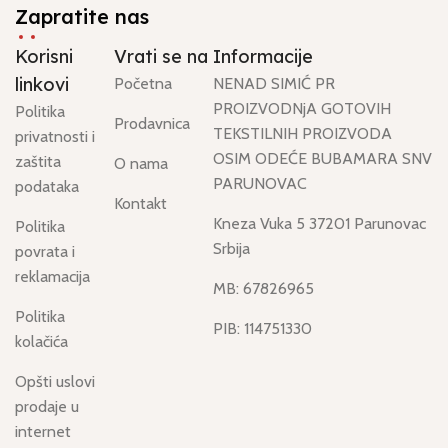
Zapratite nas
Korisni
Vrati se na
Informacije
linkovi
Početna
NENAD SIMIĆ PR
PROIZVODNjA GOTOVIH
Politika
Prodavnica
TEKSTILNIH PROIZVODA
privatnosti i
OSIM ODEĆE BUBAMARA SNV
zaštita
O nama
PARUNOVAC
podataka
Kontakt
Kneza Vuka 5 37201 Parunovac
Politika
Srbija
povrata i
reklamacija
MB: 67826965
Politika
PIB: 114751330
kolačića
Opšti uslovi
prodaje u
internet