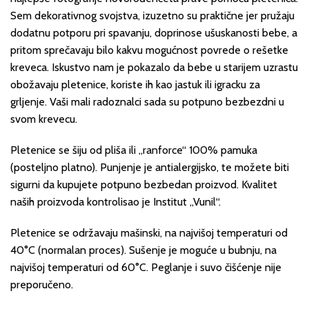
Sem dekorativnog svojstva, izuzetno su praktične jer pružaju
dodatnu potporu pri spavanju, doprinose ušuskanosti bebe, a
pritom sprečavaju bilo kakvu mogućnost povrede o rešetke
kreveca. Iskustvo nam je pokazalo da bebe u starijem uzrastu
obožavaju pletenice, koriste ih kao jastuk ili igracku za
grljenje. Vaši mali radoznalci sada su potpuno bezbezdni u
svom krevecu.
Pletenice se šiju od pliša ili „ranforce“ 100% pamuka
(posteljno platno). Punjenje je antialergijsko, te možete biti
sigurni da kupujete potpuno bezbedan proizvod. Kvalitet
naših proizvoda kontrolisao je Institut „Vunil“.
Pletenice se održavaju mašinski, na najvišoj temperaturi od
40°C (normalan proces). Sušenje je moguće u bubnju, na
najvišoj temperaturi od 60°C. Peglanje i suvo čišćenje nije
preporučeno.