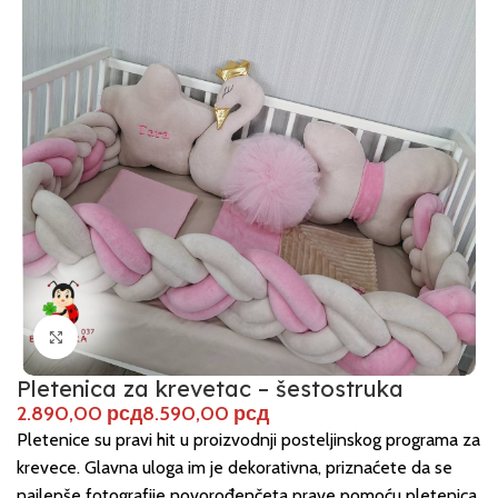
Click to enlarge
Pletenica za krevetac – šestostruka
рсд
рсд
Pletenice su pravi hit u proizvodnji posteljinskog programa za
krevece. Glavna uloga im je dekorativna, priznaćete da se
najlepše fotografije novorođenčeta prave pomoću pletenica.