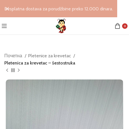
Besplatna dostava za porudžbine preko 12.000 dinara.
0
Почетна
Pletenice za krevetac
Pletenica za krevetac – šestostruka