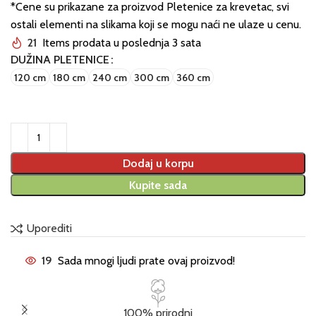
*Cene su prikazane za proizvod Pletenice za krevetac, svi
ostali elementi na slikama koji se mogu naći ne ulaze u cenu.
21
Items prodata u poslednja 3 sata
DUŽINA PLETENICE
120 cm
180 cm
240 cm
300 cm
360 cm
Dodaj u korpu
Kupite sada
Uporediti
19
Sada mnogi ljudi prate ovaj proizvod!
100% prirodni